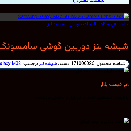
خانه
/
فروشگاه
/
قطعات موبایل
/
شیشه لنز
شیشه لنز دوربین گوشی سامسونگ amsung galaxy M32 5G-M326
شناسه محصول:
171000326
دسته:
شیشه لنز
برچسب:
alaxy M32
زیر قیمت بازار
با فروش مستقیم قطعات موبایل و کاهش هزینه‌ها.