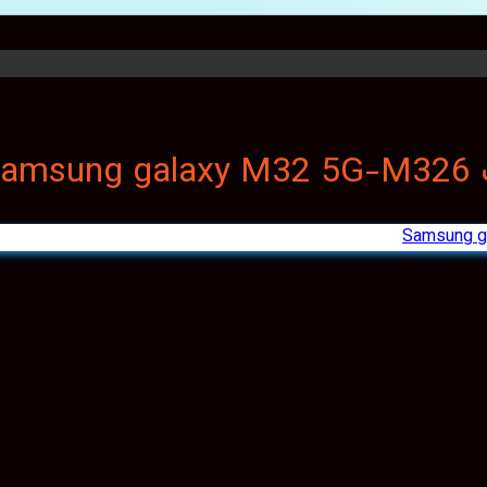
S
Samsung g