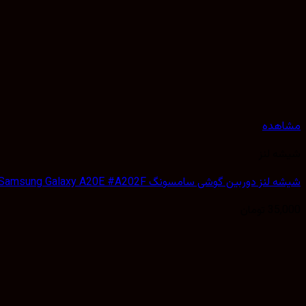
مشاهده
شیشه لنز
شیشه لنز دوربین گوشی سامسونگ Samsung Galaxy A20E #A202F
35,000
تومان