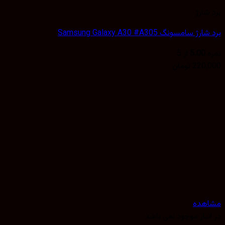
شارژ
 سامسونگ Samsung Galaxy A30 #A305
5.00
از 5
220,
تومان
هده
نبار موجود نمی باشد