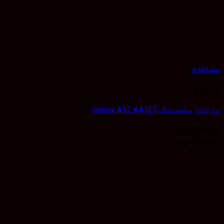
هده
شارژ
ژ سامسونگ Galaxy A12 #A125
5.00
از 5
220,
تومان