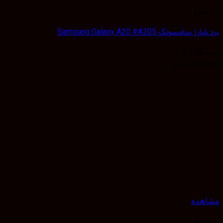
شارژ
 سامسونگ Samsung Galaxy A20 #A205
4.00
از 5
210,
تومان
هده
شارژ