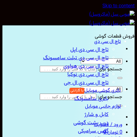
Skip to con
ش قطعات گوشی
تاچ ال سی دی
تاچ ال سی دی اپل
تاچ ال سی دی تبلت سامسونگ
تاچ ال سی دی هواوی
جستجو برای:
تاچ ال سی دی نوکیا
تاچ ال سی دی ال جی
باتری گوشی موبایل
جستجو برای:
باتری سامسونگ
لوازم جانبی موبایل
کابل و شارژ
درب پشت گوشی
ورود / عضویت
گلس سرامیکی
0
تومان
0