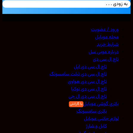
زودی . . .
ی حقوق محفوظ است. 2026 ©
Mobicell
ورود / عضویت
مجله موبایل
شرایط خرید
درباره موبی سل
تاچ ال سی دی
تاچ ال سی دی اپل
تاچ ال سی دی تبلت سامسونگ
تاچ ال سی دی هواوی
تاچ ال سی دی نوکیا
تاچ ال سی دی ال جی
باتری گوشی موبایل
باتری سامسونگ
لوازم جانبی موبایل
کابل و شارژ