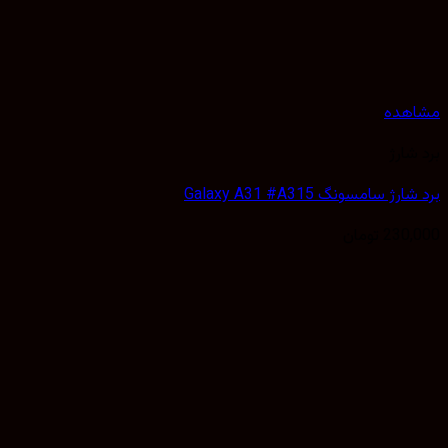
هده
شارژ
ژ سامسونگ Galaxy A31 #A315
230,
تومان