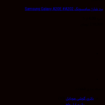
 سامسونگ Samsung Galaxy A20E #A202
4.00
از 5
210,
تومان
 بندی قطعات
باتری گوشی موبایل
(10)
باتری اپل واچ
(0)