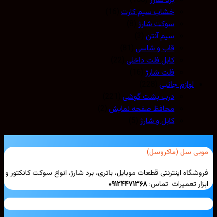
برد شارژ
(150)
خشاب سیم کارت
(16)
سوکت شارژ
(8)
سیم آنتن
(3)
قاب و شاسی
(81)
کابل فلت داخلی
(22)
فلت شارژ
(16)
لوازم جانبی
(228)
درب پشت گوشی
(221)
محافظ صفحه نمایش
(2)
کابل و شارژ
(5)
بی سل (ماکروسل)
شگاه اینترنتی قطعات موبایل، باتری، برد شارژ، انواع سوکت کانکتور و
ار تعمیرات تماس:
۰۹۱۲۴۴۷۱۳۶۸