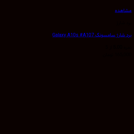
هده
شارژ
ژ سامسونگ Galaxy A10s #A107
5.00
از 5
165,
تومان