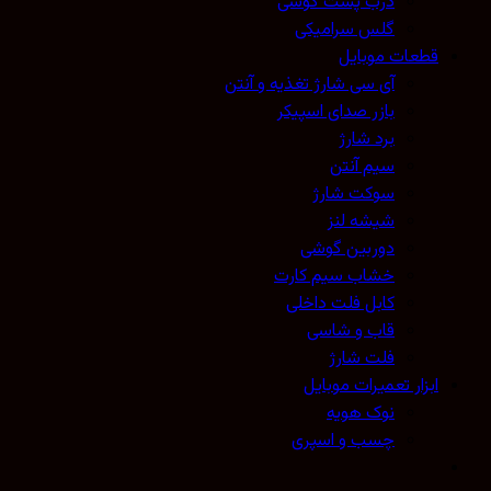
درب پشت گوشی
گلس سرامیکی
قطعات موبایل
آی سی شارژ تغذیه و آنتن
بازر صدای اسپیکر
برد شارژ
سیم آنتن
سوکت شارژ
شیشه لنز
دوربین گوشی
خشاب سیم کارت
کابل فلت داخلی
قاب و شاسی
فلت شارژ
ابزار تعمیرات موبایل
نوک هویه
چسب و اسپری