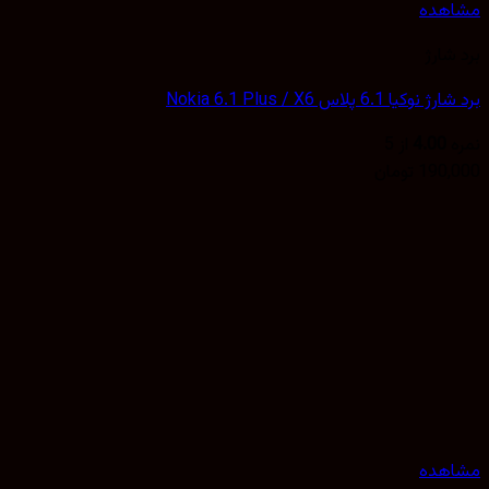
هده
شارژ
یا 6.1 پلاس Nokia 6.1 Plus / X6
4.00
از 5
190,
تومان
هده