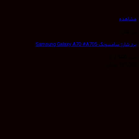
هده
شارژ
 سامسونگ Samsung Galaxy A70 #A705
5.00
از 5
185,
تومان