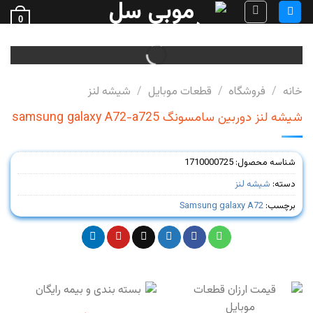
Ski
0
t
فروش قطعات گوشی
conten
خانه
/
فروشگاه
/
قطعات موبایل
/
شیشه لنز
شیشه لنز دوربین سامسونگ samsung galaxy A72-a725
شناسه محصول:
1710000725
دسته:
شیشه لنز
برچسب:
Samsung galaxy A72