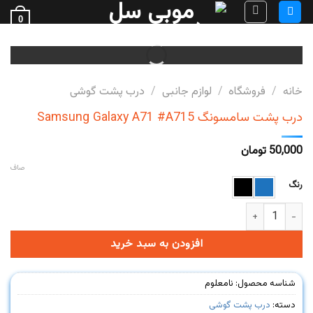
Ski
0
t
فروش قطعات گوشی
conten
خانه
/
فروشگاه
/
لوازم جانبی
/
درب پشت گوشی
درب پشت سامسونگ Samsung Galaxy A71 #A715
50,000
تومان
صاف
رنگ
درب پشت سامسونگ Samsung Galaxy A71 #A715 عدد
افزودن به سبد خرید
شناسه محصول:
نامعلوم
دسته:
درب پشت گوشی