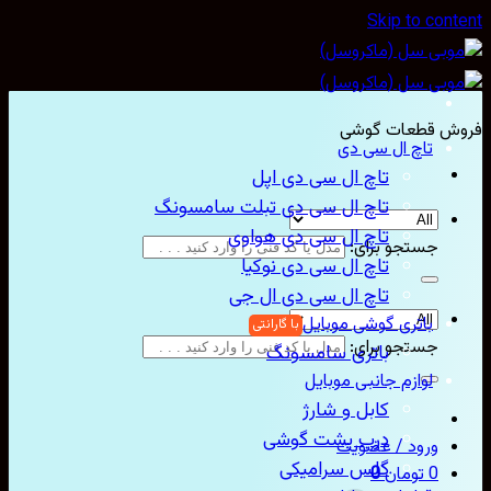
Skip to con
ش قطعات گوشی
تاچ ال سی دی
تاچ ال سی دی اپل
تاچ ال سی دی تبلت سامسونگ
تاچ ال سی دی هواوی
جستجو برای:
تاچ ال سی دی نوکیا
تاچ ال سی دی ال جی
باتری گوشی موبایل
جستجو برای:
باتری سامسونگ
لوازم جانبی موبایل
کابل و شارژ
درب پشت گوشی
ورود / عضویت
گلس سرامیکی
0
تومان
0