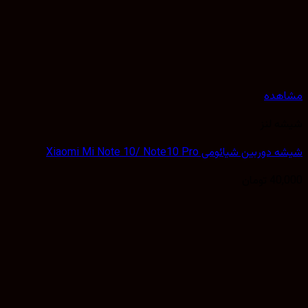
هده
 لنز
بین شیائومی Xiaomi Mi Note 10/ Note10 Pro
40,
تومان