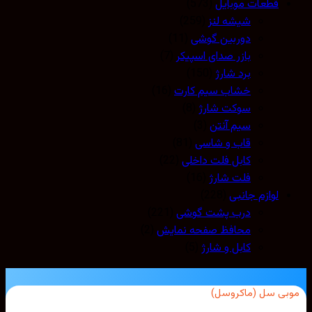
قطعات موبایل
(573)
شیشه لنز
(259)
دوربین گوشی
(11)
بازر صدای اسپیکر
(7)
برد شارژ
(150)
خشاب سیم کارت
(16)
سوکت شارژ
(8)
سیم آنتن
(3)
قاب و شاسی
(81)
کابل فلت داخلی
(22)
فلت شارژ
(16)
لوازم جانبی
(228)
درب پشت گوشی
(221)
محافظ صفحه نمایش
(2)
کابل و شارژ
(5)
بی سل (ماکروسل)