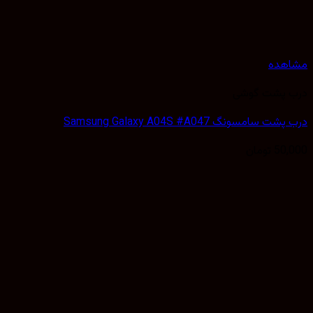
هده
 پشت گوشی
سامسونگ Samsung Galaxy A04S #A047
50,
تومان