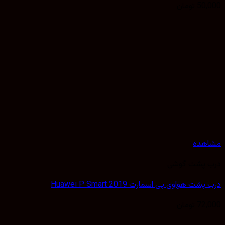
50,
تومان
هده
 پشت گوشی
ت هواوی پی اسمارت Huawei P Smart 2019
72,
تومان