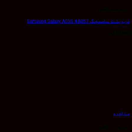
 پشت گوشی
سامسونگ Samsung Galaxy A05S #A057
50,
تومان
هده
 پشت گوشی