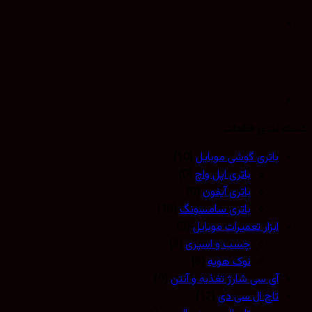
 بندی قطعات
باتری گوشی موبایل
(10)
باتری اپل واچ
(0)
باتری آیفون
(0)
باتری سامسونگ
(10)
ابزار تعمیرات موبایل
(9)
چسب و اسپری
(3)
نوک هویه
(5)
آی سی شارژ تغذیه و آنتن
(0)
تاچ ال سی دی
(12)