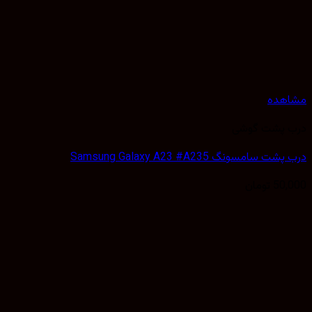
هده
 پشت گوشی
 سامسونگ Samsung Galaxy A23 #A235
50,
تومان