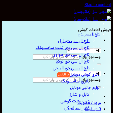
Skip to con
ش قطعات گوشی
تاچ ال سی دی
تاچ ال سی دی اپل
تاچ ال سی دی تبلت سامسونگ
تاچ ال سی دی هواوی
جستجو برای:
تاچ ال سی دی نوکیا
تاچ ال سی دی ال جی
باتری گوشی موبایل
جستجو برای:
باتری سامسونگ
لوازم جانبی موبایل
کابل و شارژ
درب پشت گوشی
ورود / عضویت
گلس سرامیکی
0
تومان
0