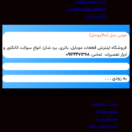
درب پشت گوشی
(221)
محافظ صفحه نمایش
(2)
کابل و شارژ
(5)
بی سل (ماکروسل)
شگاه اینترنتی قطعات موبایل، باتری، برد شارژ، انواع سوکت کانکتور و
ار تعمیرات تماس:
۰۹۱۲۴۴۷۱۳۶۸
زودی . . .
ی حقوق محفوظ است. 2026 ©
Mobicell
ورود / عضویت
مجله موبایل
شرایط خرید
درباره موبی سل