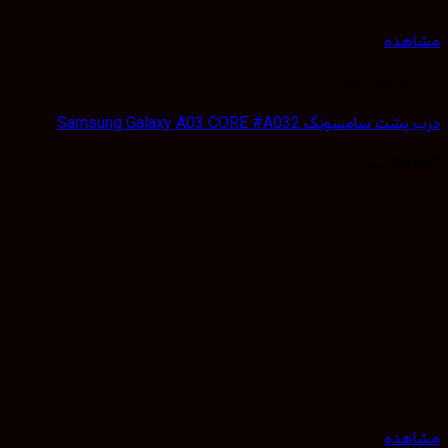
هده
 پشت گوشی
سامسونگ Samsung Galaxy A03 CORE #A032
50,
تومان
هده