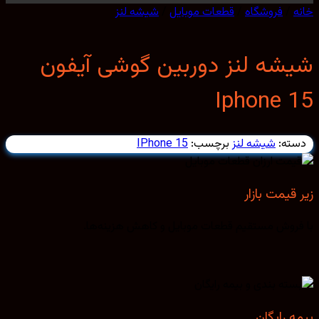
/
فروشگاه
/
قطعات موبایل
/
شیشه لنز
شه لنز دوربین گوشی آیفون
Iphone 
ته:
شیشه لنز
برچسب:
IPhone 15
قیمت بازار
روش مستقیم قطعات موبایل و کاهش هزینه‌ها.
 رایگان