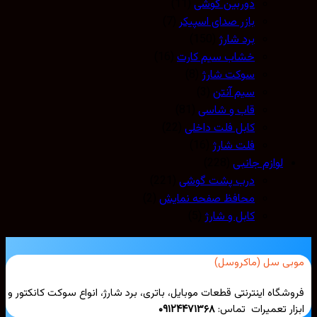
دوربین گوشی
(11)
بازر صدای اسپیکر
(7)
برد شارژ
(150)
خشاب سیم کارت
(16)
سوکت شارژ
(8)
سیم آنتن
(3)
قاب و شاسی
(81)
کابل فلت داخلی
(22)
فلت شارژ
(16)
لوازم جانبی
(228)
درب پشت گوشی
(221)
محافظ صفحه نمایش
(2)
کابل و شارژ
(5)
بی سل (ماکروسل)
شگاه اینترنتی قطعات موبایل، باتری، برد شارژ، انواع سوکت کانکتور و
ار تعمیرات تماس:
۰۹۱۲۴۴۷۱۳۶۸