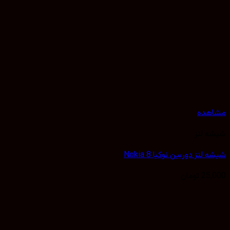
هده
 لنز
لنز دوربین نوکیا Nokia 8
25,
تومان