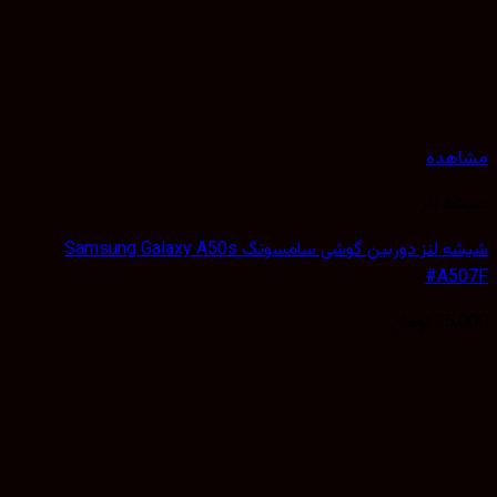
هده
 لنز
شیشه لنز دوربین گوشی سامسونگ Samsung Galaxy A50s
#A5
35,
تومان