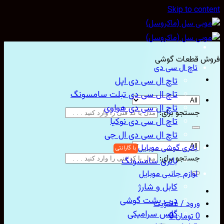
Skip to con
ش قطعات گوشی
تاچ ال سی دی
تاچ ال سی دی اپل
تاچ ال سی دی تبلت سامسونگ
تاچ ال سی دی هواوی
جستجو برای:
تاچ ال سی دی نوکیا
تاچ ال سی دی ال جی
باتری گوشی موبایل
جستجو برای:
باتری سامسونگ
لوازم جانبی موبایل
کابل و شارژ
درب پشت گوشی
ورود / عضویت
گلس سرامیکی
0
تومان
0