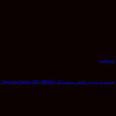
مشاهده
شیشه لنز
شیشه لنز دوربین گوشی سامسونگ Samsung Galaxy A60 #A606F
25,000
تومان