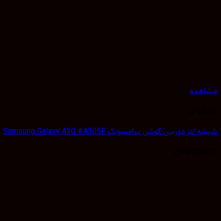
مشاهده
شیشه لنز
شیشه لنز دوربین گوشی سامسونگ Samsung Galaxy A30 #A305F
25,000
تومان