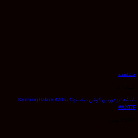
هده
 لنز
شیشه لنز دوربین گوشی سامسونگ Samsung Galaxy A20s
#A2
35,
تومان