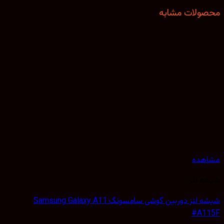
ولات مشابه
هده
 لنز
شیشه لنز دوربین گوشی سامسونگ Samsung Galaxy A11
#A1