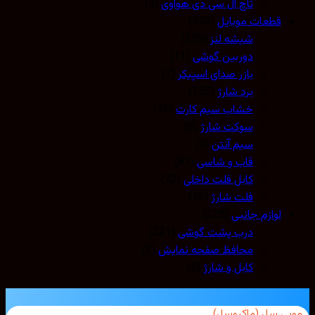
تاچ ال سی دی هواوی
(4)
قطعات موبایل
(573)
شیشه لنز
(259)
دوربین گوشی
(11)
بازر صدای اسپیکر
(7)
برد شارژ
(150)
خشاب سیم کارت
(16)
سوکت شارژ
(8)
سیم آنتن
(3)
قاب و شاسی
(81)
کابل فلت داخلی
(22)
فلت شارژ
(16)
لوازم جانبی
(228)
درب پشت گوشی
(221)
محافظ صفحه نمایش
(2)
کابل و شارژ
(5)
بی سل (ماکروسل)