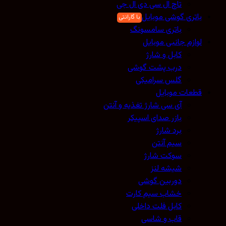
تاچ ال سی دی ال جی
باتری گوشی موبایل
باتری سامسونگ
لوازم جانبی موبایل
کابل و شارژ
درب پشت گوشی
گلس سرامیکی
قطعات موبایل
آی سی شارژ تغذیه و آنتن
بازر صدای اسپیکر
برد شارژ
سیم آنتن
سوکت شارژ
شیشه لنز
دوربین گوشی
خشاب سیم کارت
کابل فلت داخلی
قاب و شاسی