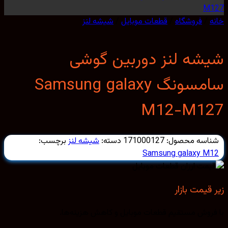
/
فروشگاه
/
قطعات موبایل
/
شیشه لنز
شه لنز دوربین گوشی
سامسونگ Samsung galaxy
M12-M1
اسه محصول:
171000127
دسته:
شیشه لنز
برچسب:
Samsung galaxy M
قیمت بازار
روش مستقیم قطعات موبایل و کاهش هزینه‌ها.