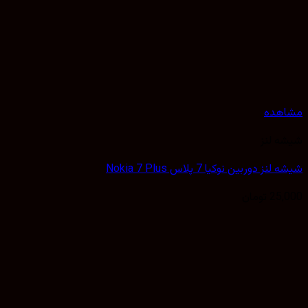
هده
 لنز
ز دوربین نوکیا 7 پلاس Nokia 7 Plus
25,
تومان