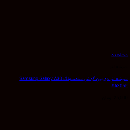
هده
 لنز
شیشه لنز دوربین گوشی سامسونگ Samsung Galaxy A30
#A3
25,
تومان