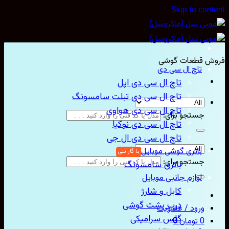
Skip to con
ش قطعات گوشی
تاچ ال سی دی
تاچ ال سی دی اپل
تاچ ال سی دی تبلت سامسونگ
تاچ ال سی دی هواوی
جستجو برای:
تاچ ال سی دی نوکیا
تاچ ال سی دی ال جی
باتری گوشی موبایل
جستجو برای:
باتری سامسونگ
لوازم جانبی موبایل
کابل و شارژ
درب پشت گوشی
ورود / عضویت
گلس سرامیکی
0
تومان
0