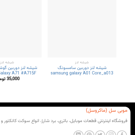
شیشه لنز
شیشه لنز
شیشه لنز دوربین سامسونگ
شیشه لنز دوربین گو
alaxy A71 #A715F
samsung galaxy A01 Core_a013
35,000
توم
موبی سل (ماکروسل)
فروشگاه اینترنتی قطعات موبایل، باتری، برد شارژ، انواع سوکت کانکتور و