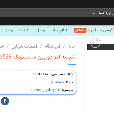
 گوشی موبایل
لوازم جانبی موبایل
قطعات موبایل
خانه
/
فروشگاه
/
قطعات موبایل
/
شی
شیشه لنز دوربین سامسونگ samsung galaxy A52s-a528
شناسه محصول:
1710000528
دسته:
شیشه لنز
برچسب:
samsung galaxy A52