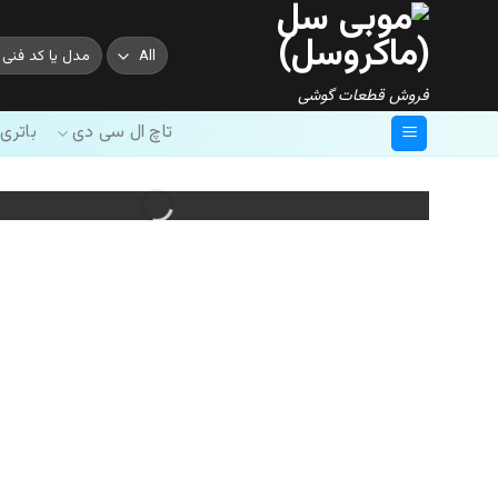
Ski
t
جستجو
conten
برای:
فروش قطعات گوشی
تاچ ال سی دی
باتری