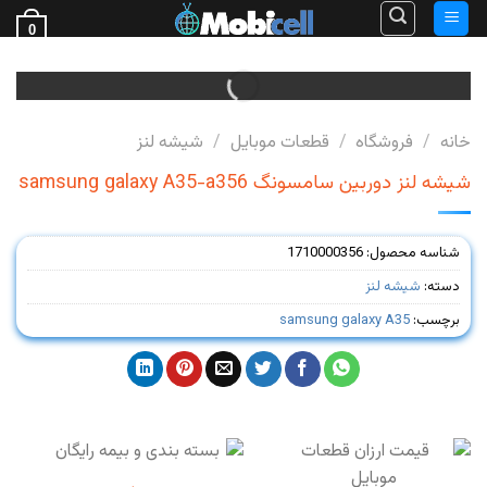
Ski
0
t
فروش قطعات گوشی
conten
خانه
/
فروشگاه
/
قطعات موبایل
/
شیشه لنز
شیشه لنز دوربین سامسونگ samsung galaxy A35-a356
شناسه محصول:
1710000356
دسته:
شیشه لنز
برچسب:
samsung galaxy A35