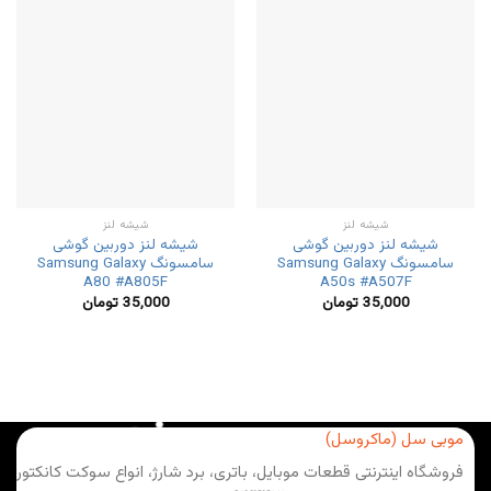
شیشه لنز
شیشه لنز
شیشه لنز دوربین گوشی
شیشه لنز دوربین گوشی
سامسونگ Samsung Galaxy
سامسونگ Samsung Galaxy
A80 #A805F
A50s #A507F
35,000
تومان
35,000
تومان
موبی سل (ماکروسل)
فروشگاه اینترنتی قطعات موبایل، باتری، برد شارژ، انواع سوکت کانکتور