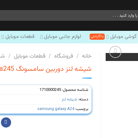
 گوشی موبایل
لوازم جانبی موبایل
قطعات موبایل
خانه
/
فروشگاه
/
قطعات موبایل
/
شی
شیشه لنز دوربین سامسونگ samsung galaxy A24-a245
شناسه محصول:
1710000245
دسته:
شیشه لنز
برچسب:
samsung galaxy A24