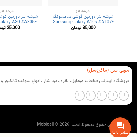
شیشه لنز
شیشه لنز
شیشه لنز دوربین گوشی سامسونگ
شیشه لنز دوربین گو
alaxy A30 #A305F
Samsung Galaxy A10s #A107F
35,000
تومان
25,000
توم
موبی سل (ماکروسل)
فروشگاه اینترنتی قطعات موبایل، باتری، برد شارژ، انواع سوکت کانکتور و
تمامی حقوق محفوظ است. 2026 ©
Mobicell
تماس با ما