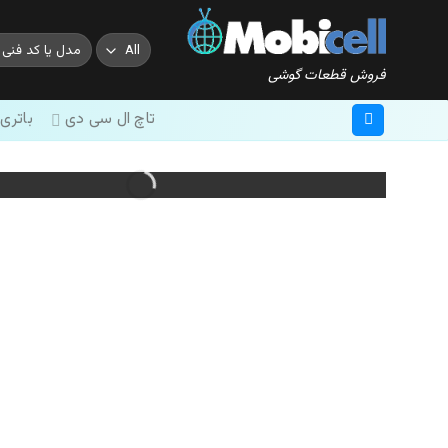
Ski
t
جستجو
conten
برای:
فروش قطعات گوشی
تاچ ال سی دی
باتری